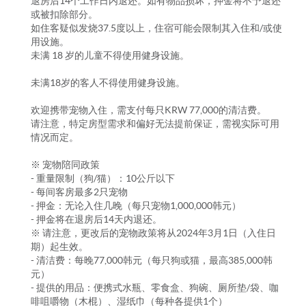
退房后14个工作日内退还。如有物品损坏，押金将不予退还
或被扣除部分。
如住客疑似发烧37.5度以上，住宿可能会限制其入住和/或使
用设施。
未满 18 岁的儿童不得使用健身设施。
未满18岁的客人不得使用健身设施。
欢迎携带宠物入住，需支付每只KRW 77,000的清洁费。
请注意，特定房型需求和偏好无法提前保证，需视实际可用
情况而定。
※ 宠物陪同政策
- 重量限制（狗/猫）：10公斤以下
- 每间客房最多2只宠物
- 押金：无论入住几晚（每只宠物1,000,000韩元）
- 押金将在退房后14天内退还。
※ 请注意，更改后的宠物政策将从2024年3月1日（入住日
期）起生效。
- 清洁费：每晚77,000韩元（每只狗或猫，最高385,000韩
元）
- 提供的用品：便携式水瓶、零食盒、狗碗、厕所垫/袋、咖
啡咀嚼物（木棍）、湿纸巾（每种各提供1个）