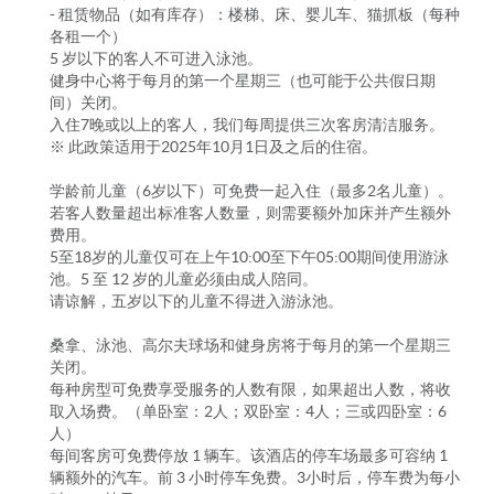
- 租赁物品（如有库存）：楼梯、床、婴儿车、猫抓板（每种
各租一个）
5 岁以下的客人不可进入泳池。
健身中心将于每月的第一个星期三（也可能于公共假日期
间）关闭。
入住7晚或以上的客人，我们每周提供三次客房清洁服务。
※ 此政策适用于2025年10月1日及之后的住宿。
学龄前儿童（6岁以下）可免费一起入住（最多2名儿童）。
若客人数量超出标准客人数量，则需要额外加床并产生额外
费用。
5至18岁的儿童仅可在上午10:00至下午05:00期间使用游泳
池。5 至 12 岁的儿童必须由成人陪同。
请谅解，五岁以下的儿童不得进入游泳池。
桑拿、泳池、高尔夫球场和健身房将于每月的第一个星期三
关闭。
每种房型可免费享受服务的人数有限，如果超出人数，将收
取入场费。（单卧室：2人；双卧室：4人；三或四卧室：6
人）
每间客房可免费停放 1 辆车。该酒店的停车场最多可容纳 1
辆额外的汽车。前 3 小时停车免费。3小时后，停车费为每小