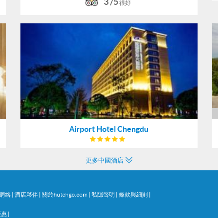
3 /5
很好
Airport Hotel Chengdu
更多中國酒店
網絡
|
酒店夥伴
|
關於hutchgo.com
|
私隱聲明
|
條款與細則
|
優惠
|