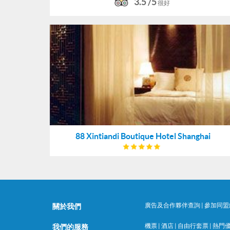
3.5 /5
很好
88 Xintiandi Boutique Hotel Shanghai
廣告及合作夥伴查詢
|
參加同盟
關於我們
機票
|
酒店
|
自由行套票
|
熱門
我們的服務