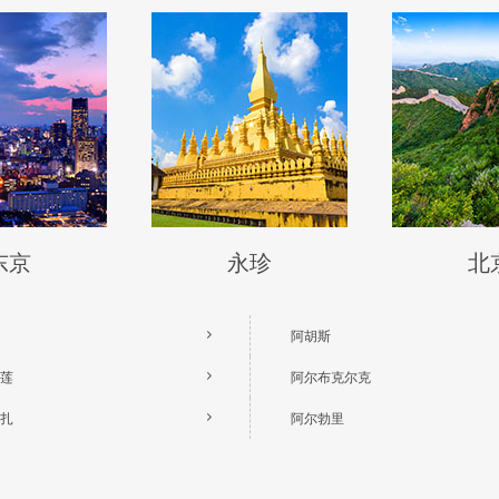
东京
永珍
北
阿胡斯
莲
阿尔布克尔克
扎
阿尔勃里