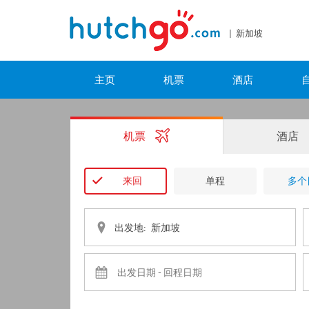
| 新加坡
主页
机票
酒店
机票
酒店
来回
单程
多个
出发地: