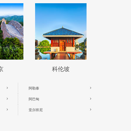
京
科伦坡
阿勒泰
阿巴甸
亚尔班尼