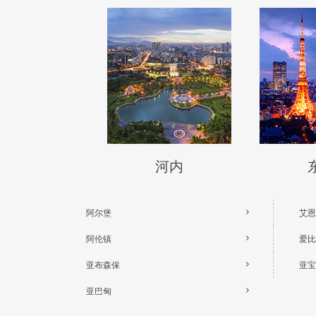
河内
阿尔堡
艾恩
阿伦镇
爱比
亚布森保
亚宝
亚巴甸