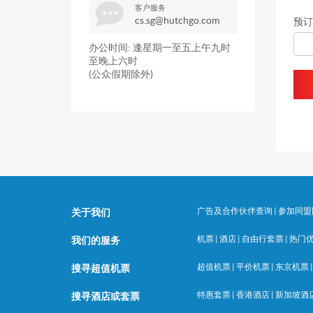
客户服务
cs.sg@hutchgo.com
预订
办公时间: 逢星期一至五上午九时
至晚上六时
(公众假期除外)
广告及合作伙伴查询
|
参加同盟
关于我们
机票
|
酒店
|
自由行套票
|
热门
我们的服务
超值机票
|
平价机票
|
东京机票
搜寻超值机票
特惠套票
|
香港酒店
|
新加坡酒
搜寻酒店或套票