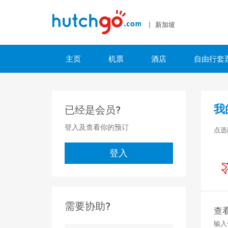
| 新加坡
主页
机票
酒店
自由行套
我
已经是会员?
登入及查看你的预订
点选
登入
需要协助?
查
输入