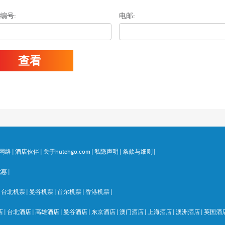
编号:
电邮:
查看
网络
|
酒店伙伴
|
关于hutchgo.com
|
私隐声明
|
条款与细则
|
优惠
|
|
台北机票
|
曼谷机票
|
首尔机票
|
香港机票
|
店
|
台北酒店
|
高雄酒店
|
曼谷酒店
|
东京酒店
|
澳门酒店
|
上海酒店
|
澳洲酒店
|
英国酒