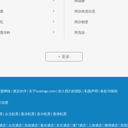
阿胡斯
莲
阿尔布克尔克
扎
阿尔勃里
普尔科
阿克拉
更多
同盟网络
|
酒店伙伴
|
关于hutchgo.com
|
加入我们的团队
|
私隐声明
|
条款与细则
门优惠
票
|
台北机票
|
曼谷机票
|
首尔机票
|
香港机票
酒店
|
台北酒店
|
高雄酒店
|
曼谷酒店
|
东京酒店
|
澳门酒店
|
上海酒店
|
澳洲酒店
|
英国