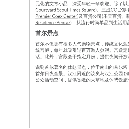
元化的文青小品，深受年轻一辈欢迎。除了以上
Courtyard Seoul Times Square
)、三成COEX购
Premier Coex Center
)及百货公司(乐天百货、新世
Residence Pentaz
)，从流行时尚单品到生活
首尔景点
首尔不但拥有很多人气购物景点，传统文化观
统宫殿，每年就吸引过百万游人参观。宫殿定
活。此外，宫殿会于指定月份，提供夜间开放
说到首尔著名的休憇景点，位于南山的首尔塔 
首尔日夜全景。汉江附近的汝矣岛汉江公园 (酒
公众活动空间，提供宽敞的大草地及休憇设施