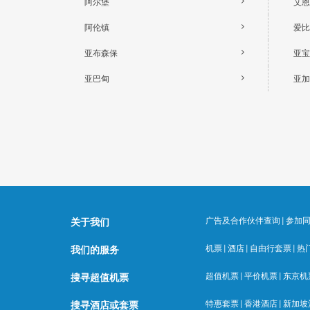
阿尔堡
艾恩
阿伦镇
爱比
亚布森保
亚宝
亚巴甸
亚加
广告及合作伙伴查询
|
参加
关于我们
机票
|
酒店
|
自由行套票
|
热
我们的服务
超值机票
|
平价机票
|
东京机
搜寻超值机票
特惠套票
|
香港酒店
|
新加坡
搜寻酒店或套票