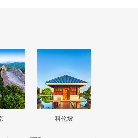
京
科伦坡