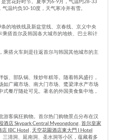
赏花好时节。夏季为6-9月，气温约28-33
，气温约负10-10度，天气寒冷并有雪。
9条的地铁线及新盆堂线、京春线、京义中央
通卡乘搭首尔及韩国各大城市的地铁、巴士和计
，乘搭火车则是往返首尔与韩国其他城市的主
拌饭、部队锅、辣炒年糕等。随着韩风盛行，
场如广藏市场、南大门市场、鹭梁津水产市场
中式餐厅随处可见。著名的外国美食集中地，
批游客疯狂购物。首尔热门购物景点分布在汉
Skypark Central Myeongdong
,
首尔皇家
店 IBC Hotel
,
天空花園酒店東大門 I Hotel
nd、三清洞、延南洞、圣水洞等小区，蕴藏着多