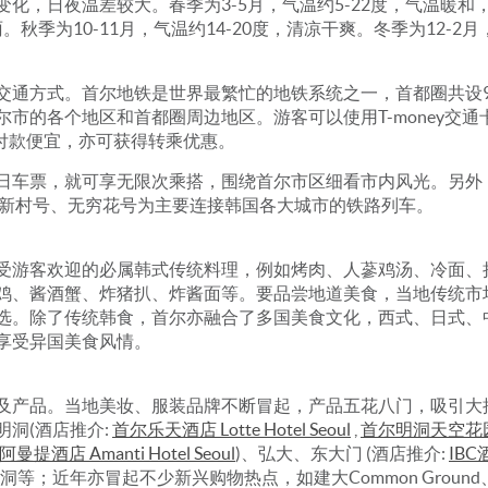
，日夜温差较大。春季为3-5月，气温约5-22度，气温暖和，是
秋季为10-11月，气温约14-20度，清凉干爽。冬季为12-2月
交通方式。首尔地铁是世界最繁忙的地铁系统之一，首都圈共设
市的各个地区和首都圈周边地区。游客可以使用T-money交
金付款便宜，亦可获得转乘优惠。
日车票，就可享无限次乘搭，围绕首尔市区细看市内风光。另外
ITX新村号、无穷花号为主要连接韩国各大城市的铁路列车。
受游客欢迎的必属韩式传统料理，例如烤肉、人蔘鸡汤、冷面、
鸡、酱酒蟹、炸猪扒、炸酱面等。要品尝地道美食，当地传统市
选。除了传统韩食，首尔亦融合了多国美食文化，西式、日式、
享受异国美食风情。
及产品。当地美妆、服装品牌不断冒起，产品五花八门，吸引大
洞(酒店推介:
首尔乐天酒店 Lotte Hotel Seoul
,
首尔明洞天空花园酒店 
曼提酒店 Amanti Hotel Seoul
)、弘大、东大门 (酒店推介:
IBC酒
洞等；近年亦冒起不少新兴购物热点，如建大Common Grou