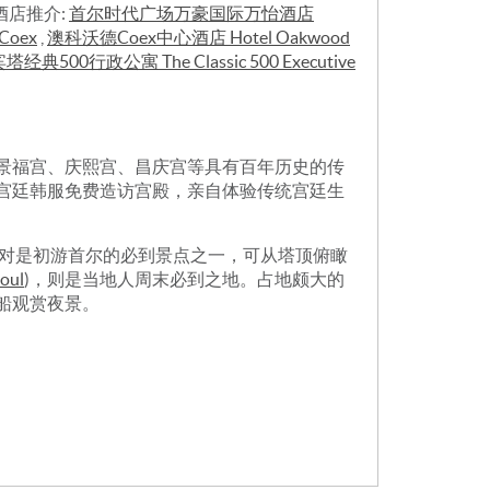
酒店推介:
首尔时代广场万豪国际万怡酒店
Coex
,
澳科沃德Coex中心酒店 Hotel Oakwood
塔经典500行政公寓 The Classic 500 Executive
景福宫、庆熙宫、昌庆宫等具有百年历史的传
宫廷韩服免费造访宫殿，亲自体验传统宫廷生
 绝对是初游首尔的必到景点之一，可从塔顶俯瞰
oul
)，则是当地人周末必到之地。占地颇大的
船观赏夜景。