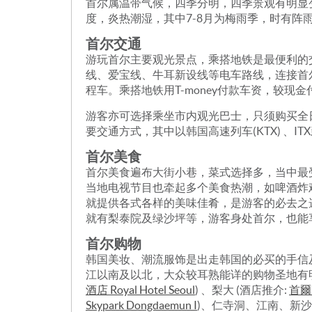
首尔属温带气候，四季分明，四季景观有明显变化
度，炎热潮湿，其中7-8月为梅雨季，时有阵雨。
首尔交通
游玩首尔主要观光景点，乘搭地铁是最便利的
线、爱宝线、牛耳新设线等电车路线，连接首尔
程车。乘搭地铁用T-money付款车资，较现
游客亦可选择乘坐市内观光巴士，只须购买全
要交通方式，其中以韩国高速列车(KTX) 、
首尔美食
首尔美食遍布大街小巷，菜式选择多，当中最
当地电视节目也牵起多个美食热潮，如啤酒炸
就提供各式各样的美味佳肴，是游客的必去之
就有梨泰院及绿沙坪等，游客身处首尔，也能
首尔购物
韩国美妆、潮流服饰是出走韩国的必买的手信
江以南及以北，大众较耳熟能详的购物圣地有明
酒店 Royal Hotel Seoul
) 、梨大 (酒店推介:
首爾阿
Skypark Dongdaemun I
)、仁寺洞、江南、新沙