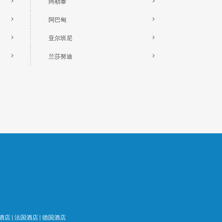
阿勒泰
阿巴甸
亚尔班尼
兰莎努迪
酒店
|
法国酒店
|
德国酒店