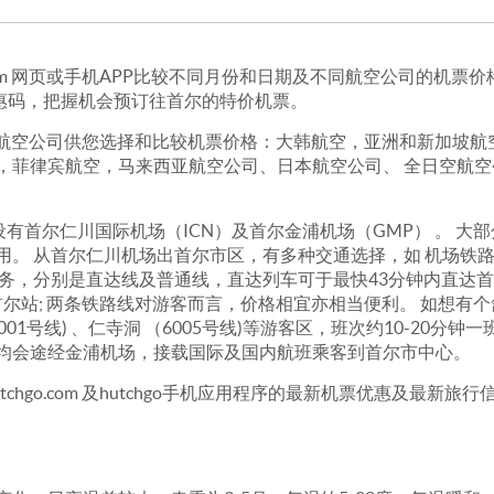
o.com 网页或手机APP比较不同月份和日期及不同航空公司的机
票优惠码，把握机会预订往首尔的特价机票。
票，有很多航空公司供您选择和比较机票价格：大韩航空，亚洲和新加坡
菲律宾航空，马来西亚航空公司、日本航空公司、 全日空航空
设有首尔仁川国际机场（ICN）及首尔金浦机场（GMP） 。 
 从首尔仁川机场出首尔市区，有多种交通选择，如 机场铁路（AR
供2种服务，分别是直达线及普通线，直达列车可于最快43分钟内直达
—首尔站; 两条铁路线对游客而言，价格相宜亦相当便利。 如想
001号线) 、仁寺洞 （6005号线)等游客区，班次约10-20
均会途经金浦机场，接载国际及国内航班乘客到首尔市中心。
hgo.com 及hutchgo手机应用程序的最新机票优惠及最新旅