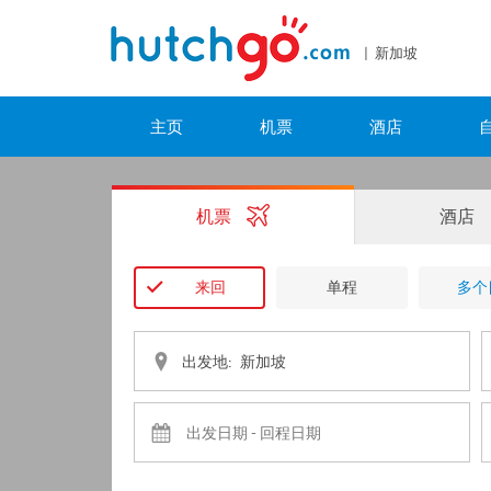
| 新加坡
主页
机票
酒店
机票
酒店
来回
单程
多个
出发地: