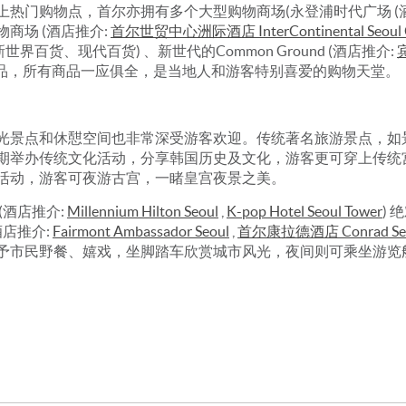
热门购物点，首尔亦拥有多个大型购物商场(永登浦时代广场 (
物商场 (酒店推介:
首尔世贸中心洲际酒店 InterContinental Seoul 
界百货、现代百货) 、新世代的Common Ground (酒店推介:
宾
用品，所有商品一应俱全，是当地人和游客特别喜爱的购物天堂。
光景点和休憇空间也非常深受游客欢迎。传统著名旅游景点，如
期举办传统文化活动，分享韩国历史及文化，游客更可穿上传统
活动，游客可夜游古宫，一睹皇宫夜景之美。
(酒店推介:
Millennium Hilton Seoul
,
K-pop Hotel Seoul Tower
)
店推介:
Fairmont Ambassador Seoul
,
首尔康拉德酒店 Conrad Se
予市民野餐、嬉戏，坐脚踏车欣赏城市风光，夜间则可乘坐游览